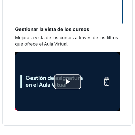
r
V
í
Gestionar la vista de los cursos
Mejora la vista de los cursos a través de los filtros
d
que ofrece el Aula Virtual.
e
o
R
e
p
r